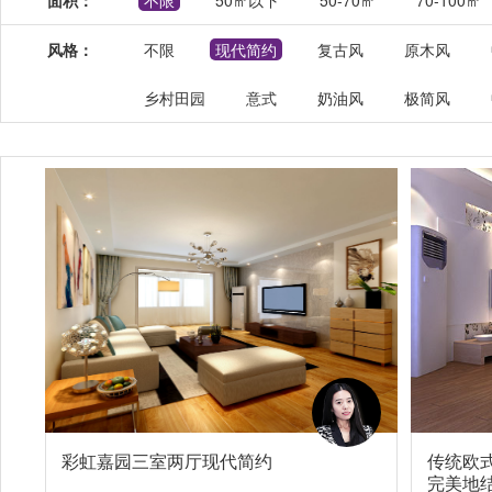
面积：
不限
50㎡以下
50-70㎡
70-100㎡
风格：
不限
现代简约
复古风
原木风
乡村田园
意式
奶油风
极简风
彩虹嘉园三室两厅现代简约
传统欧
完美地