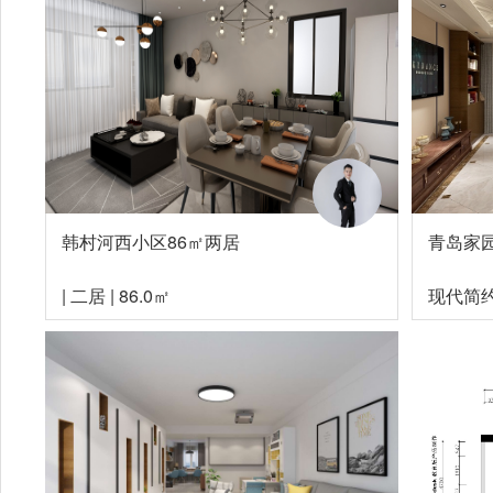
韩村河西小区86㎡两居
青岛家
|
二居
|
86.0㎡
现代简