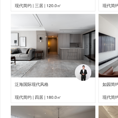
现代简约
|
三居
|
120.0㎡
现代简
泛海国际现代风格
如园简
现代简约
|
四居
|
180.0㎡
现代简