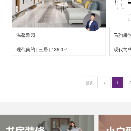
温馨雅园
马驹桥
现代简约
|
三居
|
135.0㎡
现代简
首页
<
1