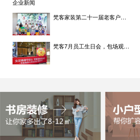
企业新闻
梵客家装第二十一届老客户答
谢活动，游戏闯关欢乐开启，
乐享甜蜜亲子时光
梵客7月员工生日会，包场观影
《功夫女足》，以拼搏致敬热
爱