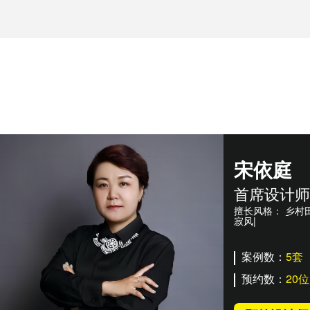
宋依庭
首席设计师 
擅长风格：
乡村田
寂风|
案例数：
5套
预约数：
20位