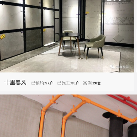
十里春风
已预约:
已施工:
案例:
97户
33户
20套