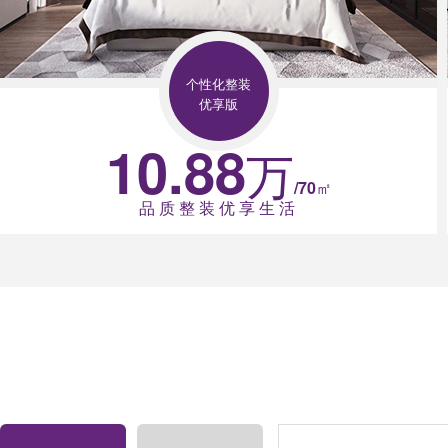
个性化整装
优享版
10.88
万
/70㎡
品 质 整 装 优 享 生 活