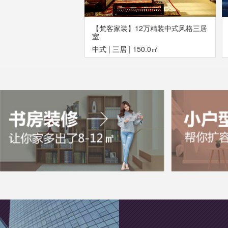
【梵客家装】12万精装中式风格三居
室
中式
|
三居
|
150.0㎡