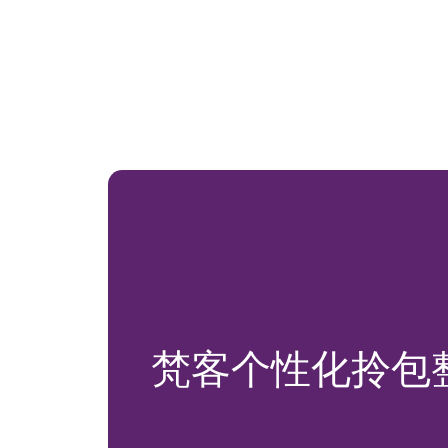
梵客个性化拎包