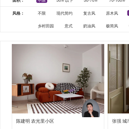
面积：
不限
50㎡以下
50-70㎡
70-100㎡
风格：
不限
现代简约
复古风
原木风
乡村田园
意式
奶油风
极简风
陈建明 农光里小区
张强 城