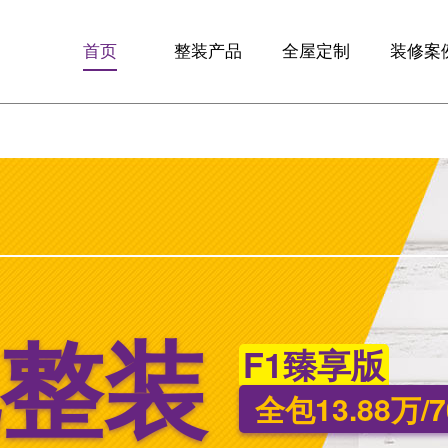
首页
整装产品
全屋定制
装修案
F10优享版
全屋定制
精品案
F13智享版
定制整装
全景VR
梵客微装
生活+
整装
F1臻享版
全包13.88万/