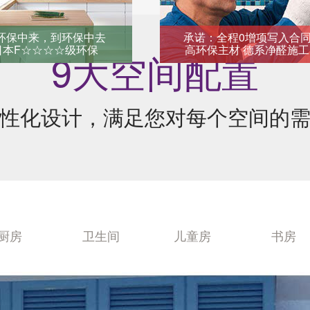
环保中来，到环保中去
承诺：全程0增项写入合
日本F☆☆☆☆级环保
高环保主材 德系净醛施工
9大空间配置
性化设计，满足您对每个空间的
厨房
卫生间
儿童房
书房