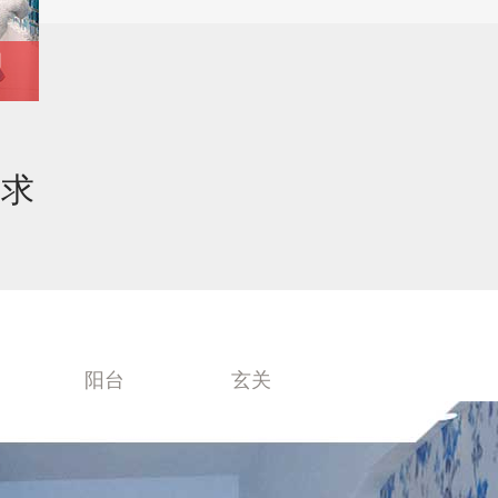
武**
155****6320
6小时前预约成功
李**
130****7168
1天之前预约成功
同
需求
阳台
玄关