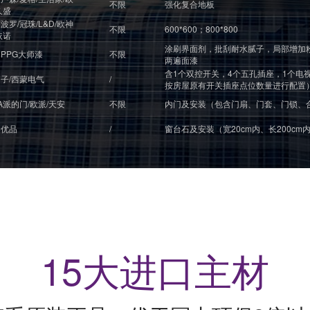
不限
强化复合地板
久盛
波罗/冠珠/L&D/欧神
不限
600*600；800*800
依诺
涂刷界面剂，批刮耐水腻子，局部增加
PPG大师漆
不限
两遍面漆
含1个双控开关，4个五孔插座，1个电
子/西蒙电气
/
按房屋原有开关插座点位数量进行配置
TA派的门/欧派/天安
不限
内门及安装（包含门扇、门套、门锁、
客优品
/
窗台石及安装（宽20cm内、长200cm
15大进口主材