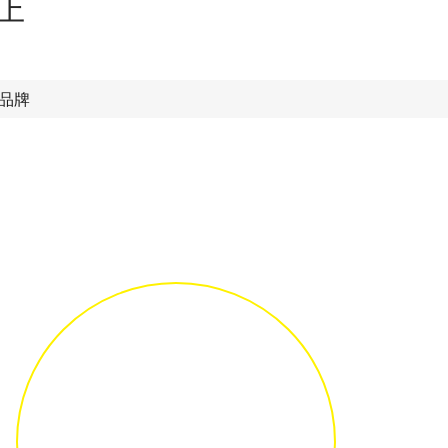
上
款品牌