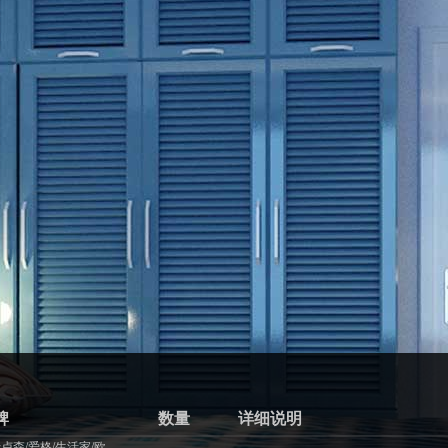
牌
数量
详细说明
卢森/爱格/生活家/欧