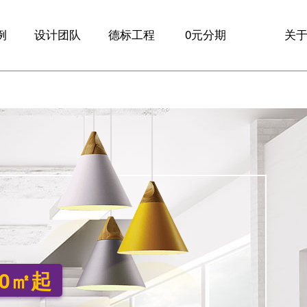
例
设计团队
德标工程
0元分期
关
例
大咖设计师
全球材料
品
设计
德标工艺
新
诊
服务保障
10
家
联
70㎡起