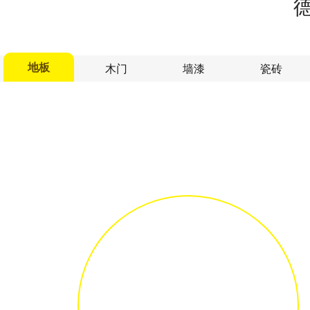
地板
木门
墙漆
瓷砖