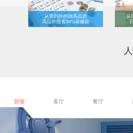
从里到外的德系品质
从
高品价优省30%装修款
人
卧室
客厅
餐厅