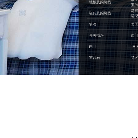
地板及踢脚线
宝/
马可
瓷砖及踢脚线
诺/
墙漆
美国
开关插座
西门
内门
TA
窗台石
梵