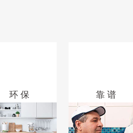
环 保
靠 谱