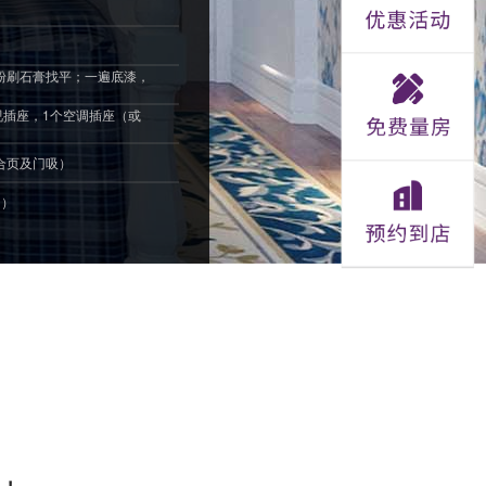
粉刷石膏找平；一遍底漆，
视插座，1个空调插座（或
）
合页及门吸）
内）